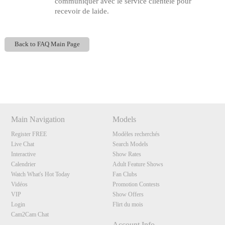
communiquer avec le service clientèle pour
recevoir de laide.
Back to FAQ Main Page
Show
Show
Show
Show
120
DM
DM
DM
DM
Main Navigation
Models
Register FREE
Modèles recherchés
F
R
E
E
C
R
E
DI
T
Live Chat
Search Models
S
Interactive
Show Rates
Calendrier
Adult Feature Shows
Watch What's Hot Today
Fan Clubs
Vidéos
Promotion Contests
VIP
Show Offers
Login
Flirt du mois
Cam2Cam Chat
Account Info