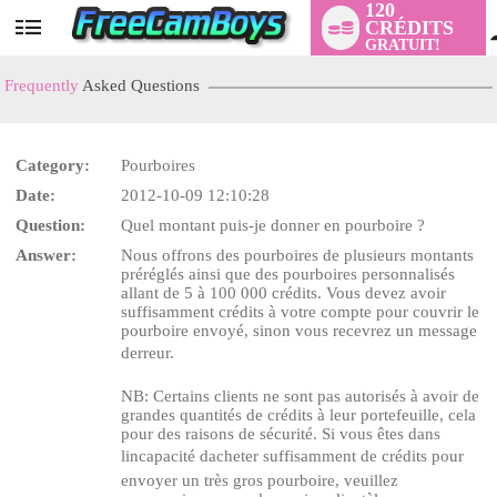
120
CRÉDITS
User
GRATUIT!
status
Frequently
Asked Questions
Category:
Pourboires
Date:
2012-10-09 12:10:28
LIMITED TIME OFFER!
Question:
Quel montant puis-je donner en pourboire ?
Answer:
Nous offrons des pourboires de plusieurs montants
préréglés ainsi que des pourboires personnalisés
allant de 5 à 100 000 crédits. Vous devez avoir
suffisamment crédits à votre compte pour couvrir le
pourboire envoyé, sinon vous recevrez un message
derreur.
NB: Certains clients ne sont pas autorisés à avoir de
grandes quantités de crédits à leur portefeuille, cela
pour des raisons de sécurité. Si vous êtes dans
lincapacité dacheter suffisamment de crédits pour
envoyer un très gros pourboire, veuillez