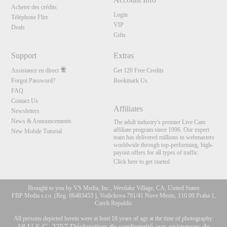
Acheter des crédits
Login
Téléphone Flirt
VIP
Deals
Gifts
Support
Extras
Assistance en direct
Get 120 Free Credits
Forgot Password?
Bookmark Us
FAQ
Contact Us
Affiliates
Newsletters
News & Announcements
The adult industry's premier Live Cam
affiliate program since 1996. Our expert
New Mobile Tutorial
team has delivered millions to webmasters
worldwide through top-performing, high-
payout offers for all types of traffic.
Click here to get started
Brought to you by VS Media, Inc., Westlake Village, CA, United States
FBP Media s.r.o. (Reg. 06483453 ), Vodickova 791/41 Nove Mesto, 110 00 Praha 1,
Czech Republic
All persons depicted herein were at least 18 years of age at the time of photography:
18 U.S.C. 2257 Déclaration de conformité aux exigences de