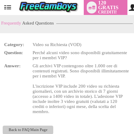
120
GRATIS
User
CREDITI!
status
Frequently
Asked Questions
Category:
Video su Richiesta (VOD)
LIMITED TIME OFFER!
Question:
Perché alcuni video sono disponibili gratuitamente
per i membri VIP?
Answer:
Gli archivi VIP contengono oltre 1.000 ore di
contenuti registrati. Sono disponibili illimitatamente
per i membri VIP.
L'iscrizione VIP include 200 video su richiesta
giornalieri, con un archivio storico di 7 giorni
(accesso a 1400 video in totale). L'adesione VIP
include inoltre 3 video gratuiti (valutati a 120
crediti o inferiori) ogni mese, della scelta del
membro.
Back to FAQ Main Page