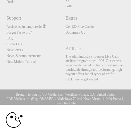
VIP
Deals
Gifts
Support
Extras
Assistenza in tempo reale
Get 120 Free Credits
Forgot Password?
Bookmark Us
FAQ
Contact Us
Affiliates
Newsletters
News & Announcements
The adult industry's premier Live Cam
affiliate program since 1996. Our expert
New Mobile Tutorial
team has delivered millions to webmasters
worldwide through top-performing, high-
payout offers for all types of traffic.
Click here to get started
Brought to you by VS Media, Inc., Westlake Village, CA, United States
FBP Media s.r.o. (Reg. 06483453 ), Vodickova 791/41 Nove Mesto, 110 00 Praha 1,
Czech Republic
10:00
All persons depicted herein were at least 18 years of age at the time of photography:
18 U.S.C. 2257 Dichiarazione di conformità ai requisiti di
conservazione della documentazione
CLAIM YOUR BONUS