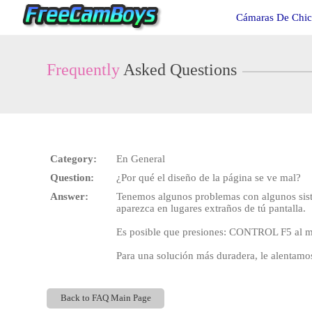
Live
Cámaras De Chic
Cams
User
status
Frequently
Asked Questions
Category:
En General
Question:
¿Por qué el diseño de la página se ve mal?
Answer:
Tenemos algunos problemas con algunos siste
aparezca en lugares extraños de tú pantalla.
Es posible que presiones: CONTROL F5 al mis
Para una solución más duradera, le alentamos 
Back to FAQ Main Page