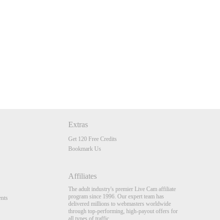
Extras
Get 120 Free Credits
Bookmark Us
Affiliates
The adult industry's premier Live Cam affiliate
program since 1996. Our expert team has
nts
delivered millions to webmasters worldwide
through top-performing, high-payout offers for
all types of traffic.