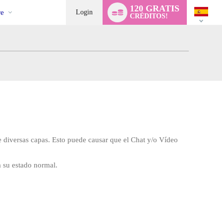
l
Language
120 GRATIS
switch
e
Login
CRÉDITOS!
 diversas capas. Esto puede causar que el Chat y/o Vídeo
 su estado normal.