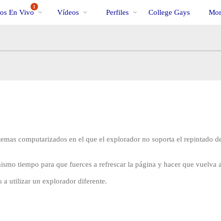
Videos
bio
Specia
1
os En Vivo
Vídeos
Perfiles
College Gays
Mor
populares
mas computarizados en el que el explorador no soporta el repintado de
mo tiempo para que fuerces a refrescar la página y hacer que vuelva a
a utilizar un explorador diferente.
LIMITED TIME OFFER!