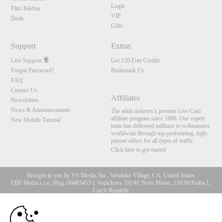
Login
Flirt-Telefon
VIP
Deals
Gifts
Support
Extras
Live Support
Get 120 Free Credits
Forgot Password?
Bookmark Us
FAQ
Contact Us
Affiliates
Newsletters
News & Announcements
The adult industry's premier Live Cam
affiliate program since 1996. Our expert
New Mobile Tutorial
team has delivered millions to webmasters
worldwide through top-performing, high-
payout offers for all types of traffic.
Click here to get started
Brought to you by VS Media, Inc., Westlake Village, CA, United States
FBP Media s.r.o. (Reg. 06483453 ), Vodickova 791/41 Nove Mesto, 110 00 Praha 1,
Czech Republic
10:00
All persons depicted herein were at least 18 years of age at the time of photography:
18 U.S.C. 2257 Aufbewahrungsvorschriften Compliance-