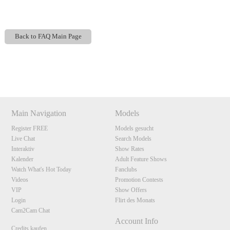
Back to FAQ Main Page
120
Show
Show
Show
Show
DM
DM
DM
DM
Main Navigation
Models
F
R
E
E
C
R
E
DI
T
Register FREE
Models gesucht
Live Chat
Search Models
S
Interaktiv
Show Rates
Kalender
Adult Feature Shows
Watch What's Hot Today
Fanclubs
Videos
Promotion Contests
VIP
Show Offers
Login
Flirt des Monats
Cam2Cam Chat
Account Info
Credits kaufen