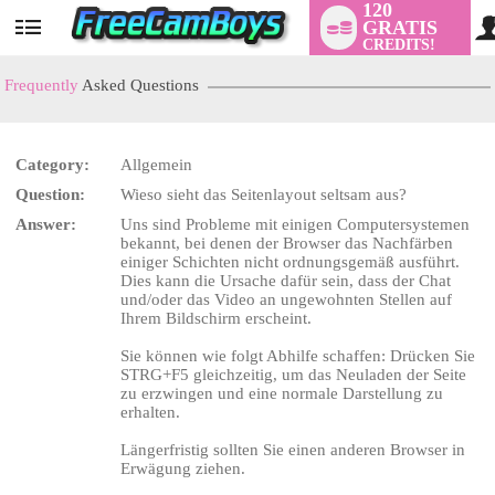
120
GRATIS
User
CREDITS!
status
Frequently
Asked Questions
Category:
Allgemein
LIMITED TIME OFFER!
Question:
Wieso sieht das Seitenlayout seltsam aus?
Answer:
Uns sind Probleme mit einigen Computersystemen
bekannt, bei denen der Browser das Nachfärben
einiger Schichten nicht ordnungsgemäß ausführt.
Dies kann die Ursache dafür sein, dass der Chat
und/oder das Video an ungewohnten Stellen auf
Ihrem Bildschirm erscheint.
Sie können wie folgt Abhilfe schaffen: Drücken Sie
STRG+F5 gleichzeitig, um das Neuladen der Seite
zu erzwingen und eine normale Darstellung zu
erhalten.
Längerfristig sollten Sie einen anderen Browser in
Erwägung ziehen.