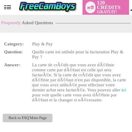
120
CRÉDITS
User
GRATUIT!
status
Frequently
Asked Questions
Category:
Play & Pay
LIMITED TIME OFFER!
Question:
Quelle carte est utilisée pour la facturation Play &
Pay ?
Answer:
La carte de crÃ©dit que vous avez dÃ©finie
comme carte par dÃ©faut est celle qui sera
facturÃ©e. Si la carte de crÃ©dit que vous avez
dÃ©finie par dÃ©faut n'est pas disponible, la carte
que vous avez utilisÃ©e pour effectuer votre
dernier achat sera facturÃ©e. Vous pouvez aller
ici
pour voir quelle carte vous avez dÃ©finie par
dÃ©faut et la changer si nÃ©cessaire.
Back to FAQ Main Page