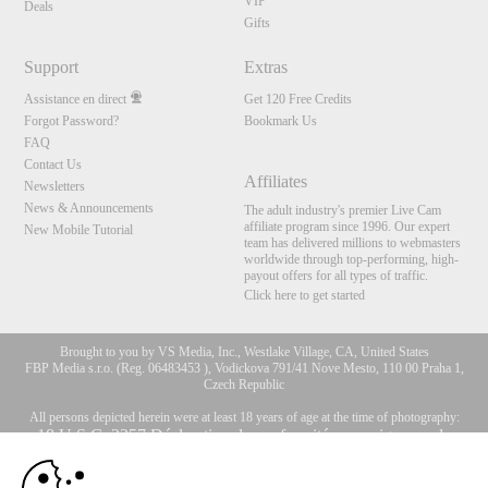
VIP
Deals
Gifts
Support
Extras
Assistance en direct
Get 120 Free Credits
Forgot Password?
Bookmark Us
FAQ
Contact Us
Affiliates
Newsletters
News & Announcements
The adult industry's premier Live Cam
affiliate program since 1996. Our expert
New Mobile Tutorial
team has delivered millions to webmasters
worldwide through top-performing, high-
payout offers for all types of traffic.
Click here to get started
Brought to you by VS Media, Inc., Westlake Village, CA, United States
FBP Media s.r.o. (Reg. 06483453 ), Vodickova 791/41 Nove Mesto, 110 00 Praha 1,
Czech Republic
All persons depicted herein were at least 18 years of age at the time of photography:
10:00
18 U.S.C. 2257 Déclaration de conformité aux exigences de
conservation des enregistrements